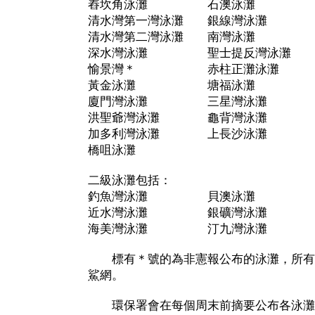
舂坎角泳灘 石澳泳灘
清水灣第一灣泳灘 銀線灣泳灘
清水灣第二灣泳灘 南灣泳灘
深水灣泳灘 聖士提反灣泳灘
愉景灣＊ 赤柱正灘泳灘
黃金泳灘 塘福泳灘
廈門灣泳灘 三星灣泳灘
洪聖爺灣泳灘 龜背灣泳灘
加多利灣泳灘 上長沙泳灘
橋咀泳灘
二級泳灘包括：
釣魚灣泳灘 貝澳泳灘
近水灣泳灘 銀礦灣泳灘
海美灣泳灘 汀九灣泳灘
標有＊號的為非憲報公布的泳灘，所有
鯊網。
環保署會在每個周末前摘要公布各泳灘