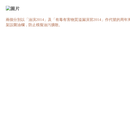
兩個分別以「油演2014」及「有毒有害物質溢漏演習2014」作代號的
架設圍油欄，防止模擬油污擴散。