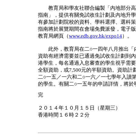
教育局和學友社聯合編製「內地部分高
指南」，提供有關免試收生計劃及內地升學
有參加計劃院校的資料、學科選擇、選科策
指南將於展覽期間在會場免費派發，電子版
教育局網頁（
www.edb.gov.hk/expo14
）。
此外，教育局在二○一四年八月推出「內
資助有經濟需要並已通過免試收生計劃到內
港學生，每名通過入息審查的學生視乎需要可
全額資助，或7,500元的半額資助。資助
二○一五／一六和二○一六／一七學年入讀
的學生。有關二○一五年的申請詳情，將於
完
２０１４年１０月１５日（星期三）
香港時間１６時２２分