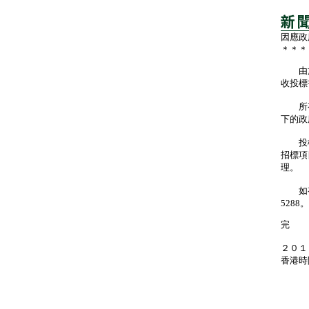
因應政
＊＊＊
由於
收投標
所有原
下的政
投標
招標項
理。
如有查
5288。
完
２０１
香港時