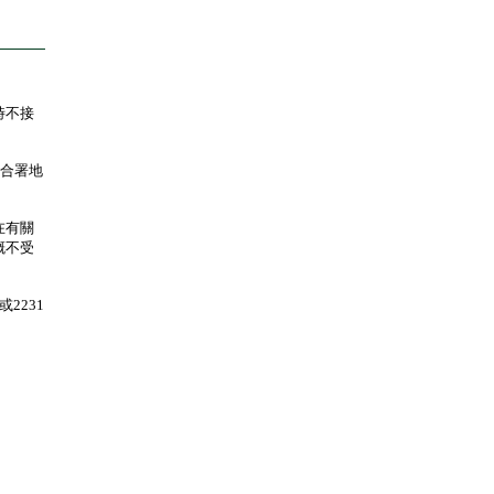
時不接
合署地
在有關
概不受
2231