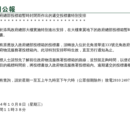
府總部投標箱暫時封閉而作出的遞交投標書特別安排
＊＊＊＊＊＊＊＊＊＊＊＊＊＊＊＊＊＊＊＊＊＊＊
添馬政府總部大樓實施特別進出安排，在大樓東翼地下的政府總部投標箱暫
書。
應放入政府總部投標箱的投標書，須轉放入位於北角渣華道333號北角政府
府物流服務署投標箱內。此項特別安排即時生效，直至另行通知為止。
人士請預先了解前往政府物流服務署投標箱的路線，並預留足夠時間，以便
目的截標時間前，將投標書放入政府物流服務署投標箱內。逾期遞交的投標書
詢，請於星期一至五上午九時至下午六時（公眾假期除外）致電2810 2497或
４年１０月８日（星期三）
間１１時３８分