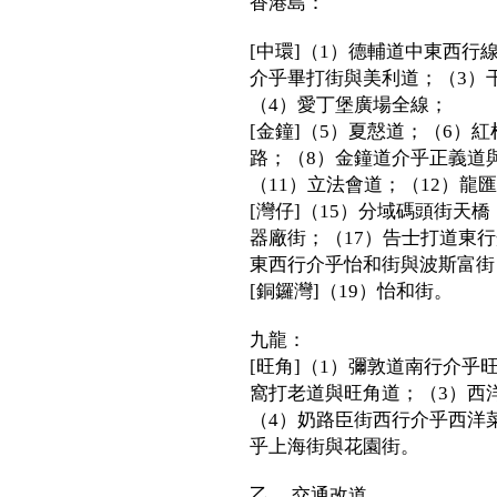
香港島：
[中環]（1）德輔道中東西行
介乎畢打街與美利道；（3）
（4）愛丁堡廣場全線；
[金鐘]（5）夏慤道；（6）
路；（8）金鐘道介乎正義道
（11）立法會道；（12）龍
[灣仔]（15）分域碼頭街天
器廠街；（17）告士打道東
東西行介乎怡和街與波斯富街
[銅鑼灣]（19）怡和街。
九龍：
[旺角]（1）彌敦道南行介乎
窩打老道與旺角道；（3）西
（4）奶路臣街西行介乎西洋
乎上海街與花園街。
乙. 交通改道