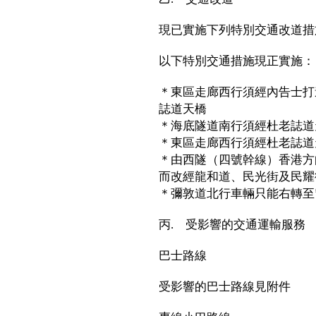
現已實施下列特別交通改道措
以下特別交通措施現正實施：
＊東區走廊西行須經內告士打
誌道天橋
＊海底隧道南行須經杜老誌道
＊東區走廊西行須經杜老誌道
＊由西隧（四號幹線）香港方
而改經龍和道、民光街及民耀
＊彌敦道北行車輛只能右轉至
丙. 受影響的交通運輸服務
巴士路線
受影響的巴士路線見附件