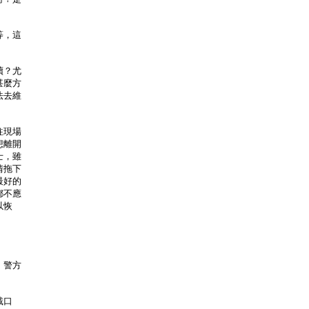
等，這
續？尤
甚麼方
法去維
往現場
想離開
士，雖
情拖下
最好的
都不應
以恢
，警方
戴口