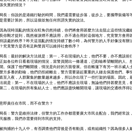
張失實的情況？
局長：你說的是港鐵行駛的時間，我們還需要徒步落，徒步上，要攜帶裝備等
是需要計算的，所以這個並無任何所謂失實的說法。
因為現時混亂的情況在旺角仍然持續，你們將會用甚麼方法去阻止這些情況繼
長你剛才提到，既然催淚煙不應該用，亦不適合用於這個地方，究竟警方會用
持該處的秩序？昨天這混亂的情況持續了數小時，為何警方的人手好像沒有辦
？究竟警方是否有足夠警員可以維持社會秩序？
局長：最好的解決方法就是：第一，不在現場的人士，他們不要，亦不應該前
正如各位昨日看着現場的情況，當警員開出一條通道，已勸喻希望離開的人、
開。保護了他們離開後，情況是向好的方面發展。但在帳篷下有另一班示威人
警方多番的勸喻，他們仍拒絕離去，警方需要築起重重的人鏈去保護他們。事
直至入夜，人群聚集的數量越來越多，所以亦出現了一些打架的場面。因此，
法就是：第一，不在現場的人士，他們不應該去現場，無論他們持甚麼意見，
第二，在現場的所有集結人士，他們應該盡快離開現場，讓現場的交通秩序得
意即責任在市民，而不在警方？
局長：警方是維持法律，但警方的工作亦都需要廣大市民去配合，我們經常說
民服務，我們亦需要得到市民的支持。
被拘捕的十九人中，有否調查他們背後是否有動員，或有組織性？因為很多人