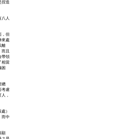
是捏造
有八人
面，但
神來處
以離
，而且
自帶領
了相當
極困
府總
否考慮
打人，
該處）
，而中
。
料顯
時？是