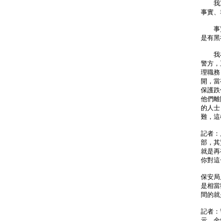
我重
事實、
事實
是有黑
我在
警方，
理職務
開，當
保護跌
他們離
的人士
難，這
記者：
部，其
就是再
你對這
保安局
是相當
間的就
記者：
示，金