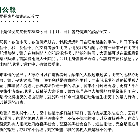
局長會見傳媒談話全文
＊＊＊＊＊＊＊＊＊＊
是保安局局長黎棟國今日（十月四日）會見傳媒的談話全文：
局長：各位市民，各位傳媒朋友。我想講講昨日在旺角發生的事件，昨日下午
佔中」和「反佔中」的支持者發生衝突，情況非常混亂，亦有一些市民在衝突
群增加後，警方在短時間內立即調派增援，開始的時候，大家都可以在電視看
築成防線，嘗試將兩批人士隔開，並且用身體騰出通道，保護有需要和願意，
士離開現場，過程中亦有警員受傷。
事情的發展，大家亦可以在電視看到，聚集的人數越來越多，衝突的地點亦
散。警方要迅速處理每一個衝突點是有實際的困難，而由於現場的道路嚴重被
塞，阻礙警方從港九新界各區作進一步的增援，警車不能到達現場，更有大部
要乘坐港鐵到現場，我希望大家明白，警方處理這些大規模的群眾聚集和衝突
是盡快將衝突的場面移除，對於昨日和今日凌晨在旺角發生衝突中的暴力行為
以嚴厲的譴責。
警方已拘捕十九人，當中包括涉嫌打架和毆打，警方會嚴正依法追究，面對
亂場面，在場的警務人員已經盡全力、不偏不倚地執法，以及維持秩序，在這
留意到有人指摘政府縱容黑社會，甚至與黑社會合作，這些指控，完全是捏造
份的指控，亦非常不合理，對於竭盡己職的警務人員是極不公平。