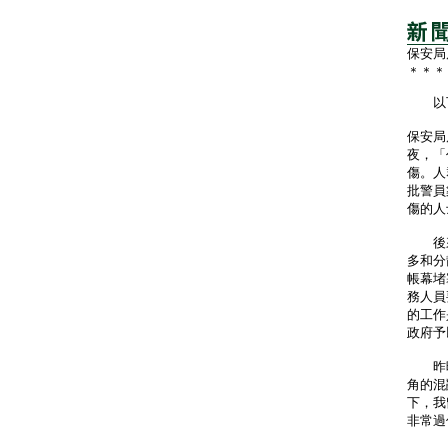
保安局
＊＊＊
以下
保安局
夜，「
傷。人
批警員
傷的人
後來
多和分
帳幕堵
務人員
的工作
政府予
昨晚
角的混
下，我
非常過