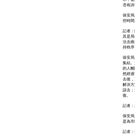
否有誇
保安局
些時間
記者：
其是局
法去維
持秩序
保安局
集結。
的人離
然經過
去後，
解決方
該去；
復。
記者：
保安局
是為市
記者：