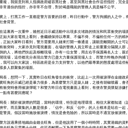
複，我留意到有人指摘政府縱容黑社會，甚至與黑社會合作這些指控，完全
非常過份的指控，亦非常不合理，對於竭盡職能的警務人員是極不公平。
上，打黑工作一直都是警方首要的目標，昨日行動中，警方拘捕的人之中，
社會背景。
這裏再一次重申，雖然近日示威活動中出現多次堵路的情況和民眾衝突的場
正如大家在電視上看到，會繼續保持以專業、不偏不倚、不偏袒任何一方的精
，正如大家昨日看到，警方需要用人鏈來打開一條通道，讓願意離開的人士可
有衝突時，大家亦見到電視畫面，在場的警務人員立即走上前重重分隔開人群
倒的人，將他們扶起及移離現場，亦有一位女警，用左右手保護兩名人士，親
開現場，這些都充分表現出警方已盡大力量保護現場人士，而警方昨晚亦拘捕
，我可以向大家說，特區政府是全力支持警方，以他們最專業的態度處理這些
樣多人群聚集的場面。
局長，想問一下，其實昨日在旺角發生的衝突，比起上一次用催淚彈在金鐘政
實旺角的示威已經是暴力很多，為甚麼警方只是築人鏈，之後有胡椒噴霧，會
有衝突時會用催淚彈呢？和警方昨日在電視畫面上看到，有便衣警員懷疑涉嫌
一點有甚麼回應呢？
局長：關於催淚煙的問題，當時的環境，特別是地理環境，相信大家都知道（
狹窄。而且聚集的人數是很多，「佔中」和反「佔中」的人士根本是站在一起
是警員。假設當時施放催淚煙，情況是會危險的，所以當時是不適宜放催淚煙
警方說過乘搭地鐵由金鐘去旺角，但是他說用了一個小時時間，其實港鐵的資
鐘去旺角只需要十分鐘。你可否解釋一下為甚麼警員由金鐘去旺角需要一個小