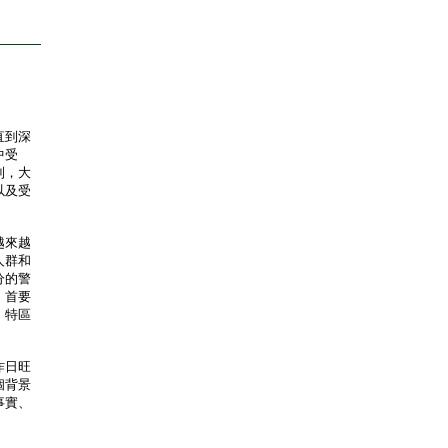
直到深
中受
到，大
以及受
越來越
人群和
分的警
，首要
，特區
昨日旺
個背景
事實、