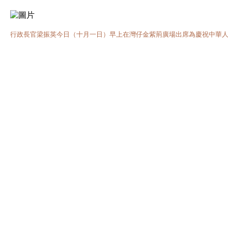
行政長官梁振英今日（十月一日）早上在灣仔金紫荊廣場出席為慶祝中華