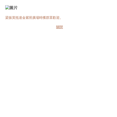
梁振英抵達金紫荊廣場時獲群眾歡迎。
關閉