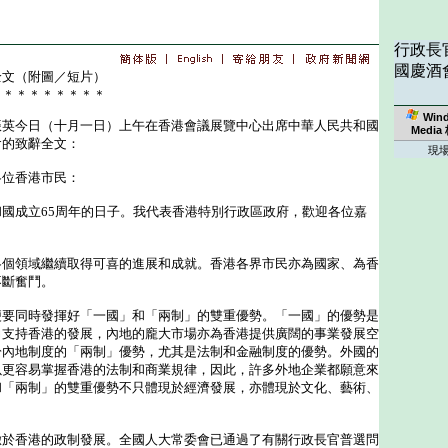
行政長
國慶酒
全文（附圖／短片）
＊＊＊＊＊＊＊＊＊
Win
今日（十月一日）上午在香港會議展覽中心出席中華人民共和國
Media
會的致辭全文：
現
各位香港市民：
成立65周年的日子。我代表香港特別行政區政府，歡迎各位嘉
。
領域繼續取得可喜的進展和成就。香港各界市民亦為國家、為香
不斷奮鬥。
同時發揮好「一國」和「兩制」的雙重優勢。「一國」的優勢是
力支持香港的發展，內地的龐大市場亦為香港提供廣闊的事業發展空
於內地制度的「兩制」優勢，尤其是法制和金融制度的優勢。外國的
以更容易掌握香港的法制和商業規律，因此，許多外地企業都願意來
和「兩制」的雙重優勢不只體現於經濟發展，亦體現於文化、藝術、
香港的政制發展。全國人大常委會已通過了有關行政長官普選問