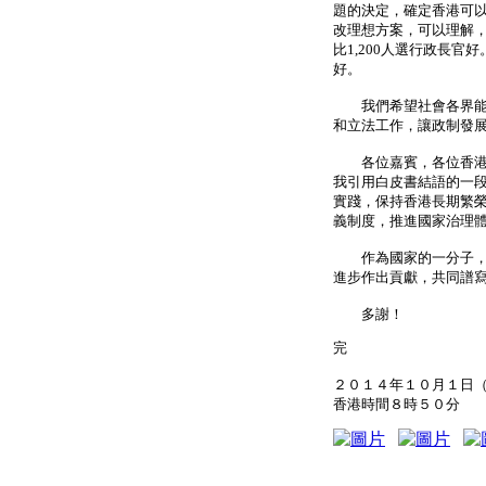
題的決定，確定香港可以
改理想方案，可以理解
比1,200人選行政長官
好。
我們希望社會各界能夠
和立法工作，讓政制發
各位嘉賓，各位香港市
我引用白皮書結語的一
實踐，保持香港長期繁
義制度，推進國家治理
作為國家的一分子，我
進步作出貢獻，共同譜
多謝！
完
２０１４年１０月１日
香港時間８時５０分