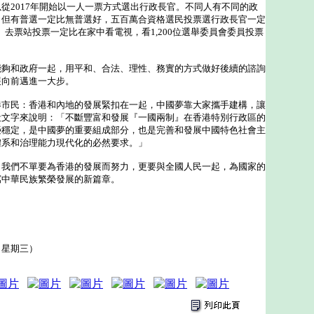
從2017年開始以一人一票方式選出行政長官。不同人有不同的政
，但有普選一定比無普選好，五百萬合資格選民投票選行政長官一定
好。去票站投票一定比在家中看電視，看1,200位選舉委員會委員投票
和政府一起，用平和、合法、理性、務實的方式做好後續的諮詢
展向前邁進一大步。
民：香港和內地的發展緊扣在一起，中國夢靠大家攜手建構，讓
段文字來說明：「不斷豐富和發展『一國兩制』在香港特別行政區的
榮穩定，是中國夢的重要組成部分，也是完善和發展中國特色社會主
體系和治理能力現代化的必然要求。」
們不單要為香港的發展而努力，更要與全國人民一起，為國家的
寫中華民族繁榮發展的新篇章。
（星期三）