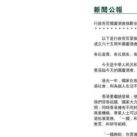
行政長官國慶酒會致辭
＊＊＊＊＊＊＊＊＊＊
以下是行政長官梁振英
成立六十五周年國慶酒
各位嘉賓、各位朋友、
今天是中華人民共和國
賓蒞臨今天的國慶酒會
過去一年，國家在各個
港社會，和為個人生活
香港要繼續發展，便要
我們背靠祖國、國家大
間；同時香港擁有不同
商業機構、專業人士可
港拓展業務。「一國」
教育、科研等範疇。
「一國兩制」亦貫徹於