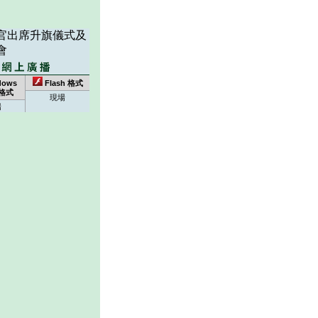
官出席升旗儀式及
會
dows
Flash 格式
 格式
現場
場