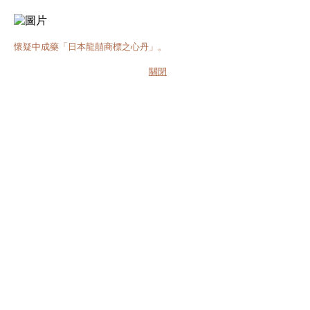
懷疑中成藥「日本龍囍商標之心丹」。
關閉