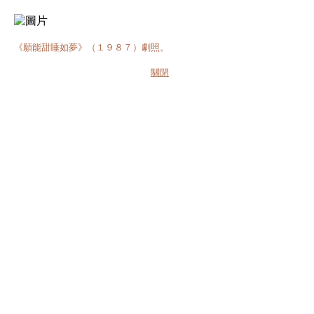
《願能甜睡如夢》（１９８７）劇照。
關閉