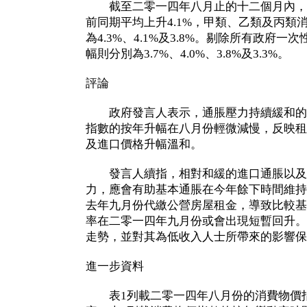
截至二零一四年八月止的十二個月內，
前同期平均上升4.1%，甲類、乙類及丙類
為4.3%、4.1%及3.8%。剔除所有政府
幅則分別為3.7%、4.0%、3.8%及3.3%。
評論
政府發言人表示，通脹壓力持續緩和的
指數的按年升幅在八月份輕微減慢，反映租
及進口價格升幅溫和。
發言人續指，相對和緩的進口通脹以及
力，應會有助基本通脹在今年餘下時間維持
去年九月份代繳公營房屋租金，導致比較基
率在二零一四年九月份或會出現短暫回升。
走勢，並對其為低收入人士所帶來的影響保
進一步資料
表1列載二零一四年八月份的消費物價指