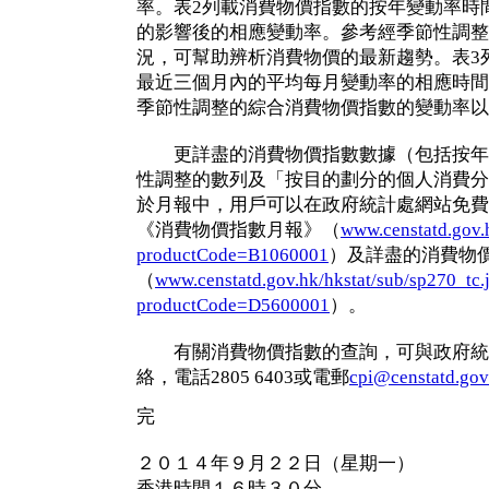
率。表2列載消費物價指數的按年變動率時
的影響後的相應變動率。參考經季節性調整
況，可幫助辨析消費物價的最新趨勢。表3
最近三個月內的平均每月變動率的相應時間
季節性調整的綜合消費物價指數的變動率以
更詳盡的消費物價指數數據（包括按年
性調整的數列及「按目的劃分的個人消費分
於月報中，用戶可以在政府統計處網站免費
《消費物價指數月報》（
www.censtatd.gov.h
productCode=B1060001
）及詳盡的消費物
（
www.censtatd.gov.hk/hkstat/sub/sp270_tc.
productCode=D5600001
）。
有關消費物價指數的查詢，可與政府統
絡，電話2805 6403或電郵
cpi@censtatd.gov
完
２０１４年９月２２日（星期一）
香港時間１６時３０分