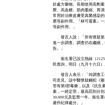
於處方藥物。長期使用高劑量
壓、高血糖、肌肉萎縮、胃潰
常用於治療皮膚受真菌感染的
應等副作用。『林可霉素』一
等副作用。」
發言人說：「所有懷疑第I
進一步調查。調查仍在繼續，
告。」
衞生署已設立熱線（2125 
民查詢，明日（九月十六日）
發言人表示：「待調查工作
司意見。該中醫懷疑觸犯《藥
管有第I部毒藥，以及《抗生素
素，一經定罪，最高罰則分別為
30,000元及監禁一年。衞
慮作紀律處分。」