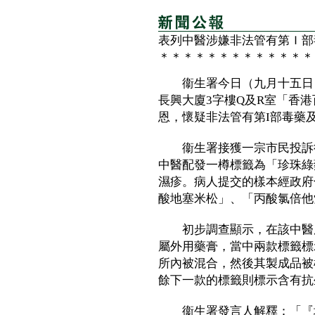
表列中醫涉嫌非法管有第Ｉ部
＊＊＊＊＊＊＊＊＊＊＊＊＊
衞生署今日（九月十五日）
長興大廈3字樓Q及R室「香
恩，懷疑非法管有第I部毒藥
衞生署接獲一宗市民投訴後
中醫配發一樽標籤為「珍珠綠
濕疹。病人提交的樣本經政府
酸地塞米松」、「丙酸氯倍他
初步調查顯示，在該中醫處
屬外用藥膏，當中兩款標籤標
所內被混合，然後其製成品被
餘下一款的標籤則標示含有抗
衞生署發言人解釋：「『地