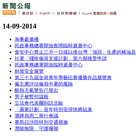
14-09-2014
海事處廣播
民政事務總署開放夜間臨時避暑中心
食安中心禁止三月一日或以後台灣「強冠」生產的豬油及
社署「殘疾僱員支援計劃」第六期接受申請
民政事務總署開放臨時避暑中心
斜坡安全展覽
第三十九屆全港青年學藝比賽優勝作品展覽會
僱主應評估僱員中暑的風險
酷熱天氣警告已發出
男子被暫控謀殺
立法會代表團到訪北歐
「廣東計劃」首年特別安排快將結束
酒牌局周二舉行會議
賽馬日沙田特別交通措施
潛能無限 守護珊瑚