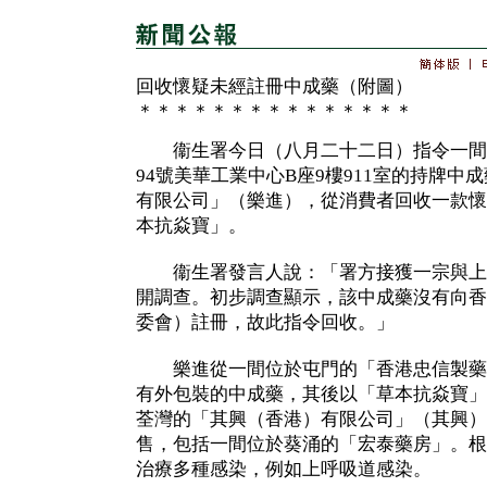
回收懷疑未經註冊中成藥（附圖）
＊＊＊＊＊＊＊＊＊＊＊＊＊＊＊
衞生署今日（八月二十二日）指令一間
94號美華工業中心B座9樓911室的持牌中
有限公司」（樂進），從消費者回收一款懷
本抗焱寶」。
衞生署發言人說：「署方接獲一宗與上
開調查。初步調查顯示，該中成藥沒有向香
委會）註冊，故此指令回收。」
樂進從一間位於屯門的「香港忠信製藥
有外包裝的中成藥，其後以「草本抗焱寶」
荃灣的「其興（香港）有限公司」（其興）
售，包括一間位於葵涌的「宏泰藥房」。根
治療多種感染，例如上呼吸道感染。