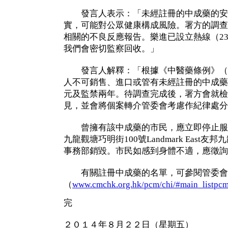
發言人表示：「未經註冊的中成藥的安
實，可能對公眾健康構成風險。署方的調查
相關的不良反應報告。樂進已設立熱線（235
我們會密切監察回收。」
發言人解釋：「根據《中醫藥條例》（第5
人不可銷售、進口或管有未經註冊的中成藥，最
元及監禁兩年。待調查完成後，署方會就檢
見，並會將個案轉介管委會考慮作紀律處分
曾擁有該中成藥的市民，應立即停止服
九龍觀塘巧明街100號Landmark East
事務部銷毀。市民如感到身體不適，應徵詢
有關註冊中成藥的名單，可參閱管委會
（
www.cmchk.org.hk/pcm/chi/#main_listpc
完
２０１４年８月２２日（星期五）