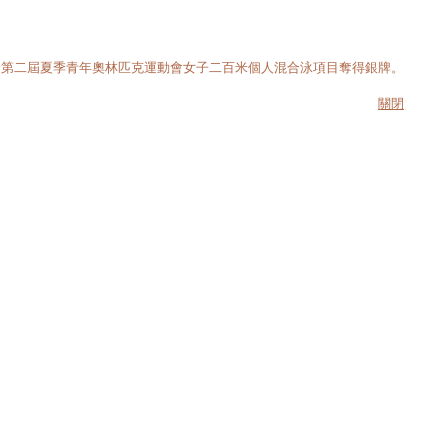
的第二屆夏季青年奧林匹克運動會女子二百米個人混合泳項目奪得銀牌。
關閉