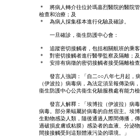
＊ 將病人轉介往位於瑪嘉烈醫院的醫院管
檢查和治療；及
＊ 為病人採集樣本進行化驗及確診。
一旦確診，衞生防護中心會：
＊ 追蹤密切接觸者，包括相關航班的乘客
＊ 對密切接觸者進行醫學監察及隔離；及
＊ 安排有病徵的密切接觸者接受隔離檢查
發言人強調：「自二○○八年七月起，病
（伊波拉）病毒病，為法定須呈報傳染病，
衞生防護中心公共衞生化驗服務處有能力檢
發言人解釋：「埃博拉（伊波拉）病毒
病毒。部分果蝠屬於病毒的自然宿主。埃博
生動物感染人類，隨後通過人際間傳播，傳
過破損皮膚或粘膜）感染者的血液、分泌物
間接接觸受到這類體液污染的環境。」