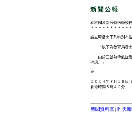
幼稚園及部分特殊學校
＊＊＊＊＊＊＊＊＊＊
請立即播出下列特別布
「以下為教育局發出
由於三號熱帶氣旋警告
停課。」
完
２０１４年７月１８日
香港時間５時４２分
新聞資料庫
|
昨天新