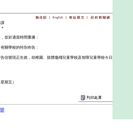
停課
＊＊
告，並於適當時間重播：
有關學校的特別布告：
信號現正生效，幼稚園、肢體傷殘兒童學校及智障兒童學校今日
（星期五）
聞