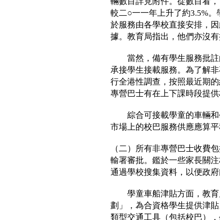
輛數目詳見附件。從數目看，
較二○一一年上升了約3.5%
於服務由各學校直接安排，因
據。教育局指出，他們亦沒有
當然，備有學生服務批註的
承接學生接載服務。為了解非
行全港性調查，按照最近期的
專營巴士有在上下課時段提供
綜合可接載學童的車輛和學
市場上的校巴服務供應應算平
（二）所有非專營巴士收費包
輸署審批。鑑於一些家長關注
通過學校搜集資料，以便政府
學童車船津貼方面，教育局
劃」，為合資格學生提供津貼
類型交通工具（包括校巴），