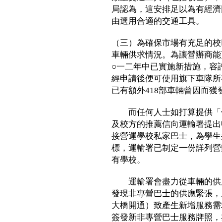
局認為，這安排足以為有經濟
由選用合適的交通工具。
（三）為確保市場有充足的校
車輛供求情況。為讓營辦商能
○一二年中已實施新措施，容
經申請後便可使用旗下車隊所
已有額外418部車輛曾因而獲
而任何人士如打算提供「保
及校方的推薦信向運輸署提出
接營運學校私家巴士，為學生
標，運輸署已制定一份詳列營
有學校。
運輸署會盡力從車輛的供應
發現非專營巴士的供應緊張，
大橋開通）致產生新增服務需
簽發新非專營巴士服務牌照，