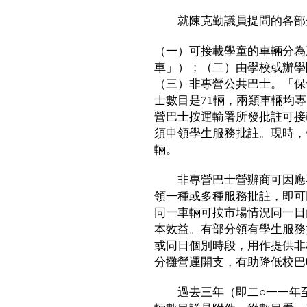
就陳克勤議員提問的各部
（一）可接載學童的車輛分為
車」）；（二）由學校或辦學
（三）非專營公共巴士。「保母
士數目是71輛，兩類車輛均
營巴士按運輸署所發批註可接
須申領學生服務批註。現時，領
輛。
非專營巴士營辦商可因應不
領一種或多種服務批註，即可
同一車輛可按市場情況同一日
本效益。有部分領有學生服務
或同日個別時段，用作提供非
分攤營運開支，有助降低校巴
過去三年（即二○一一年至