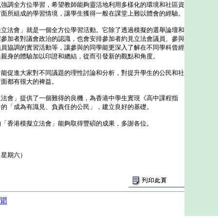
調全方位學習，希望教師能夠靈活地利用多樣化的環境和社區資
方面所組成的學習情境，讓學生獲得一般在課堂上難以體會的經驗。
法會」就是一個全方位學習活動。它除了透過模擬的選舉論壇和
深參加者對議會政治的認識，也會安排參加者約見立法會議員、參與
議員協調的實習活動等，讓參與的同學能更深入了解在不同學科曾經
過親身的體驗加以印證和總結，從而引發新的觀點和角度。
促進大家對不同議題的理性討論和分析，對提升學生的公民和社
方面都有很大的裨益。
會」提供了一個難得的良機，為香港中學生實現《高中課程指
中的「成為有識見、負責任的公民」，建立良好的基礎。
香港模擬立法會」能夠取得豐碩的成果，多謝各位。
（星期六）
聞