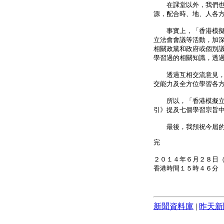
在課堂以外，我們也強
源，配合時、地、人各
事實上，「香港模擬立
立法會會議等活動，加
相關政黨和政府或個別
學習過的相關知識，透
透過互相交流意見，能
交能力及全方位學習各
所以，「香港模擬立法
引》提及七個學習宗旨
最後，我預祝今屆的「
完
２０１４年６月２８日
香港時間１５時４６分
新聞資料庫
|
昨天新