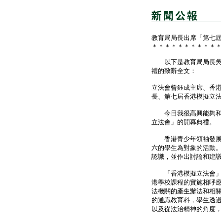
教育局局長出席「第七
＊＊＊＊＊＊＊＊＊＊
以下是教育局局長吳克
禮的致辭全文：
立法會曾鈺成主席、香
長、第七屆香港模擬立
今日我很高興能夠和大
立法會」的開幕典禮。
香港青少年領袖發展協
六的學生為對象的活動
認識，並作出討論和建
「香港模擬立法會」雖
港學校課程的實施相呼
法機關的產生辦法和相
的通識教育科，學生透
以及從法治精神的角度