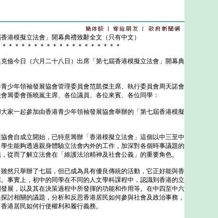
屆香港模擬立法會」開幕典禮致辭全文（只有中文）
＊＊＊＊＊＊＊＊＊＊＊＊＊＊＊＊＊＊＊＊
儉今日（六月二十八日）出席「第七屆香港模擬立法會」開幕典
港青少年領袖發展協會管理委員會范凱傑主席、執行委員會周天諾會
法會籌委會孫曉嵐主席、各位議員、各位來賓、各位同學：
家一起參加由香港青少年領袖發展協會舉辦的「第七屆香港模擬
會自成立開始，已特意籌辦「香港模擬立法會」這個以中三至中
。學生能夠透過親身體驗立法會內外的工作，加深對各個時事議題的
議，從而了解立法會在「維護法治精神及社會公義」的重要角色。
然只舉辦了七屆，但已成為具有優良傳統的活動，它正好能與香
應。事實上，初中的同學在不同的人文學科課程中，認識到香港的立
關發展，以及其在決策過程中所發揮的功能和作用等。在中四至中六
過探討相關的議題，分析和反思香港居民如何參與社會及政治事務，
，香港居民如何行使權利和履行義務。