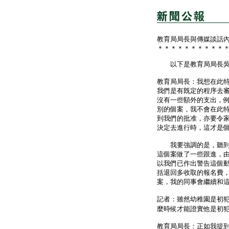
教育局局長與傳媒談話
＊＊＊＊＊＊＊＊＊＊
以下是教育局局長吳克
教育局局長：我想在此
我們是有既定的程序去
沒有一些額外的支出，
別的個案，我不會在此
到我們的批准，亦要令
決定去進行時，這才是
我要強調的是，聽到大
這個案做了一些跟進，
以我們已作出警告這個
括退回多收取的報名費
案，我的同事會繼續和
記者：雖然幼稚園是初
麼時候才能證實他是初犯
教育局局長：正如我提