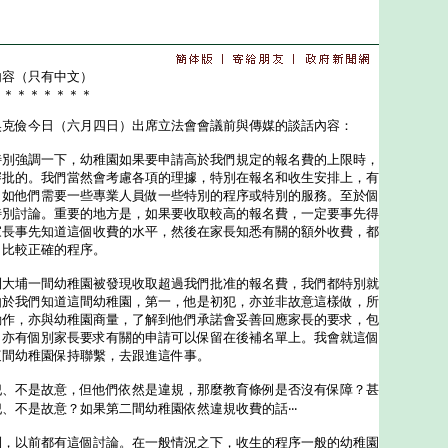
內容（只有中文）
＊＊＊＊＊＊＊＊
儉今日（六月四日）出席立法會會議前與傳媒的談話內容：
特別強調一下，幼稚園如果要申請高於我們規定的報名費的上限時，
審批的。我們當然會考慮各項的理據，特別在報名和收生安排上，有
例如他們需要一些專業人員做一些特別的程序或特別的服務。至於個
特別討論。重要的地方是，如果要收取較高的報名費，一定要事先得
家長事先知道這個收費的水平，然後在家長知悉有關的額外收費，都
個比較正確的程序。
埔一間幼稚園被發現收取超過我們批准的報名費，我們都特別就
由於我們知道這間幼稚園，第一，他是初犯，亦並非故意這樣做，所
動作，亦與幼稚園商量，了解到他們承諾會妥善回應家長的要求，包
，亦有個別家長要求有關的申請可以保留在後補名單上。我會就這個
這間幼稚園保持聯繫，去跟進這件事。
犯、不是故意，但他們依然是違規，那麼教育條例是否沒有保障？甚
、不是故意？如果第二間幼稚園依然違規收費的話‧‧‧
到，以前都有這個討論。在一般情況之下，收生的程序一般的幼稚園