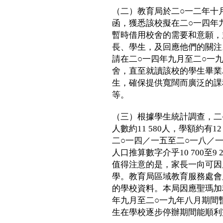
（二）教育局於二○一二年十
函，獲悉該校擬在二○一四年
暫時借用校舍的需要和意願，
長、學生，及回應他們的關注
請在二○一四年九月至二○一
舍，直至就讀該校的學生畢業
生，確保提供寬闊而廣泛的課
等。
（三）根據學生統計調查，二
人數約11 580人，學額約有
二○一四／一五至二○一八／
人口推算數字介乎10 700至
值得注意的是，家長一向可因
學。教育局區域教育服務處會
的學校資料。本局因應聖瑪加
年九月至二○一九年八月期間
生在學校逐步停辦期間能順利