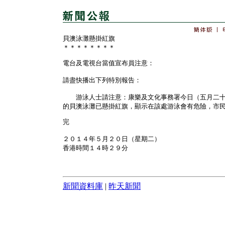
貝澳泳灘懸掛紅旗
＊＊＊＊＊＊＊＊
電台及電視台當值宣布員注意：
請盡快播出下列特別報告：
游泳人士請注意：康樂及文化事務署今日（五月二十
的貝澳泳灘已懸掛紅旗，顯示在該處游泳會有危險，市
完
２０１４年５月２０日（星期二）
香港時間１４時２９分
新聞資料庫
|
昨天新聞