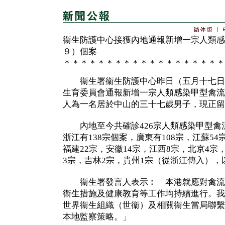
衞生防護中心接獲內地通報新增一宗人類感
９）個案
＊＊＊＊＊＊＊＊＊＊＊＊＊＊＊＊＊＊＊
衞生署衞生防護中心昨日（五月十七日
生育委員會通報新增一宗人類感染甲型禽流
人為一名居於中山的三十七歲男子，現正留
內地至今共確診426宗人類感染甲型禽流
浙江有138宗個案，廣東有108宗，江蘇54
福建22宗，安徽14宗，江西8宗，北京4宗
3宗，吉林2宗，貴州1宗（從浙江傳入），
衞生署發言人表示︰「本港就應對禽流
衞生措施及健康教育等工作均持續進行。我
世界衞生組織（世衞）及相關衞生當局聯繫
本地監察策略。」