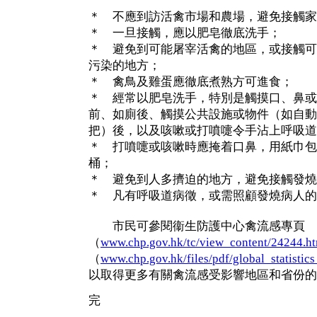
＊ 不應到訪活禽市場和農場，避免接觸家
＊ 一旦接觸，應以肥皂徹底洗手；
＊ 避免到可能屠宰活禽的地區，或接觸可
污染的地方；
＊ 禽鳥及雞蛋應徹底煮熟方可進食；
＊ 經常以肥皂洗手，特別是觸摸口、鼻或
前、如廁後、觸摸公共設施或物件（如自動
把）後，以及咳嗽或打噴嚏令手沾上呼吸道
＊ 打噴嚏或咳嗽時應掩着口鼻，用紙巾包
桶；
＊ 避免到人多擠迫的地方，避免接觸發燒
＊ 凡有呼吸道病徵，或需照顧發燒病人的
市民可參閱衞生防護中心禽流感專頁
（
www.chp.gov.hk/tc/view_content/24244.h
（
www.chp.gov.hk/files/pdf/global_statistic
以取得更多有關禽流感受影響地區和省份的
完