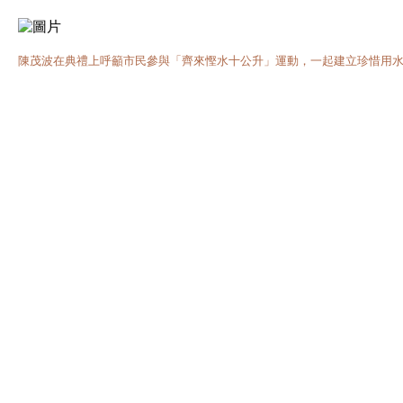
陳茂波在典禮上呼籲市民參與「齊來慳水十公升」運動，一起建立珍惜用