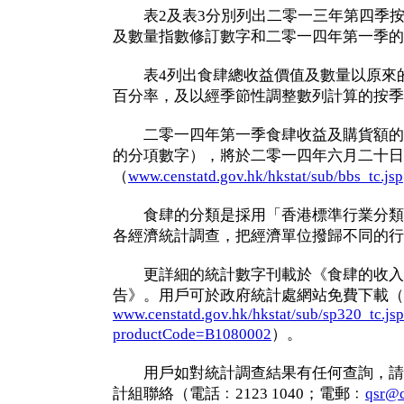
表2及表3分別列出二零一三年第四季按
及數量指數修訂數字和二零一四年第一季的
表4列出食肆總收益價值及數量以原來的
百分率，及以經季節性調整數列計算的按季
二零一四年第一季食肆收益及購貨額的
的分項數字），將於二零一四年六月二十日
（
www.censtatd.gov.hk/hkstat/sub/bbs_tc.jsp
食肆的分類是採用「香港標準行業分類2
各經濟統計調查，把經濟單位撥歸不同的行
更詳細的統計數字刊載於《食肆的收入
告》。用戶可於政府統計處網站免費下載（
www.censtatd.gov.hk/hkstat/sub/sp320_tc.js
productCode=B1080002
）。
用戶如對統計調查結果有任何查詢，請
計組聯絡（電話﹕2123 1040；電郵﹕
qsr@c