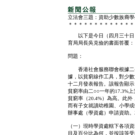
立法會三題：資助少數族裔學
＊＊＊＊＊＊＊＊＊＊＊＊＊
以下是今日（四月三十日）
育局局長吳克儉的書面答覆：
問題：
香港社會服務聯會根據二○○
據，以貧窮線作工具，對少數
十二月發表報告。該報告顯示
貧窮率由二○○一年的17.3%
貧窮率（20.4%）為高。此外
而有子女就讀幼稚園、小學或
辦事處（學資處）申請資助。
（一）現時學資處轄下各項資
目及百分比為何，並按該等受