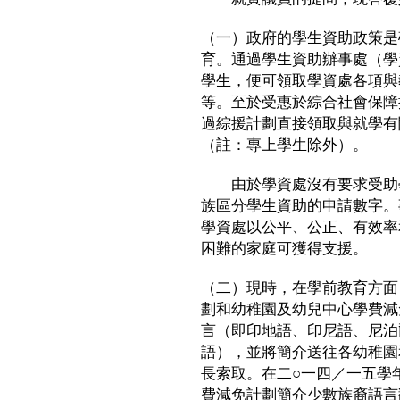
（一）政府的學生資助政策是
育。通過學生資助辦事處（學
學生，便可領取學資處各項與
等。至於受惠於綜合社會保障
過綜援計劃直接領取與就學有
（註：專上學生除外）。
由於學資處沒有要求受助學
族區分學生資助的申請數字。
學資處以公平、公正、有效率
困難的家庭可獲得支援。
（二）現時，在學前教育方面
劃和幼稚園及幼兒中心學費減
言（即印地語、印尼語、尼泊
語），並將簡介送往各幼稚園
長索取。在二○一四／一五學
費減免計劃簡介少數族裔語言