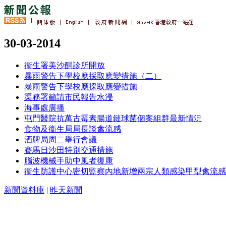
30-03-2014
衞生署美沙酮診所開放
暴雨警告下學校應採取應變措施（二）
暴雨警告下學校應採取應變措施
渠務署籲請市民報告水浸
海事處廣播
屯門醫院抗萬古霉素腸道鏈球菌個案組群最新情況
食物及衞生局局長談禽流感
酒牌局周二舉行會議
賽馬日沙田特別交通措施
腦波機械手助中風者復康
衞生防護中心密切監察內地新增兩宗人類感染甲型禽流感
新聞資料庫
|
昨天新聞