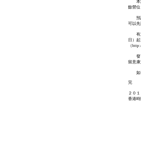
本港
餘營位
預訂
可以先
有意
日）起
（http:
發言
留意康
如有
完
２０１
香港時