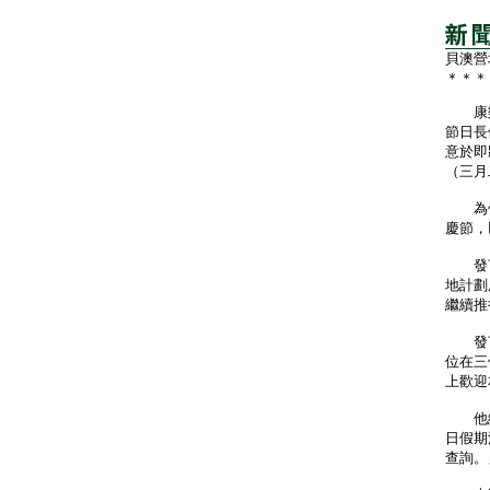
貝澳營
＊＊＊
康樂
節日長
意於即
（三月
為優化
慶節，
發言
地計劃
繼續推
發言
位在三
上歡迎
他續
日假期
查詢。