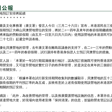
地預訂安排將延續
＊＊＊＊＊＊＊＊
及文化事務署（康文署）發言人今日（三月二十六日）宣布，本港居民在三
假期預訂大嶼山貝澳營地營位的安排，將於二○一四年及來年的春節假期繼續
將來臨的勞動節假期（由五月一日至六日共六日內）使用該營地的本港居民可
二十七日）起遞交申請表格。
貝澳營地的管理，去年康文署在離島區議會的支持下，在二○一三年的勞動
以及二○一四年的春節假期，試行讓持有香港身份證人士預訂貝澳營位的措施。
人說：「本署於一年試行期屆滿後進行檢討，認為預訂措施既可便利香港居
用營安排，又可提升營地於繁忙日子的秩序和管理，於是決定在來年的三個節
行有關安排。」
人又說：「根據本署在試行新安排期間收集到的數據顯示，貝澳營地的五十
個長假期的平均預訂率約為五成，反映有意於上述長假期使用該營地的本港居
相關的預訂安排。」
說：「此外，為改善營地的管理，以及推廣愛護營地設施的信息，本署亦在
派遣營地大使，於現場向使用者宣傳『保持清潔』的信息，並協助營友登記以
」