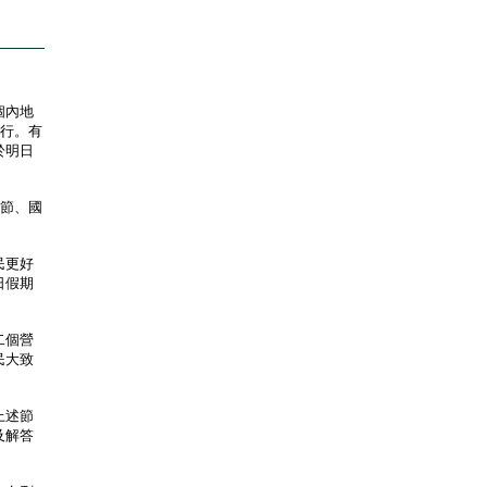
個內地
推行。有
於明日
節、國
民更好
日假期
二個營
民大致
上述節
及解答