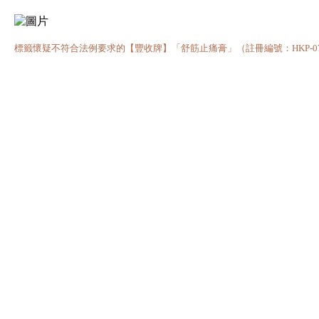
標籤懷疑不符合法例要求的【豐收牌】「舒筋止痛膏」（註冊編號：HKP-07