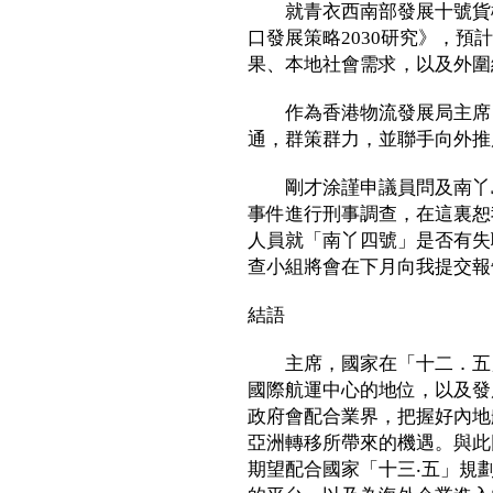
就青衣西南部發展十號貨櫃
口發展策略2030研究》，
果、本地社會需求，以及外圍
作為香港物流發展局主席，
通，群策群力，並聯手向外推
剛才涂謹申議員問及南丫島
事件進行刑事調查，在這裏恕
人員就「南丫四號」是否有失
查小組將會在下月向我提交報
結語
主席，國家在「十二．五」
國際航運中心的地位，以及發
政府會配合業界，把握好內地
亞洲轉移所帶來的機遇。與此
期望配合國家「十三‧五」規