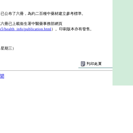
公布了六冊，為約二百種中藥材建立參考標準。
冊已上載衞生署中醫藥事務部網頁
5/health_info/publication.html
）。印刷版本亦有發售。
（星期三）
聞