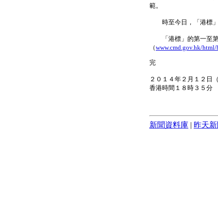
範。
時至今日，「港標」已
「港標」的第一至第六
（
www.cmd.gov.hk/html/b
完
２０１４年２月１２日
香港時間１８時３５分
新聞資料庫
|
昨天新