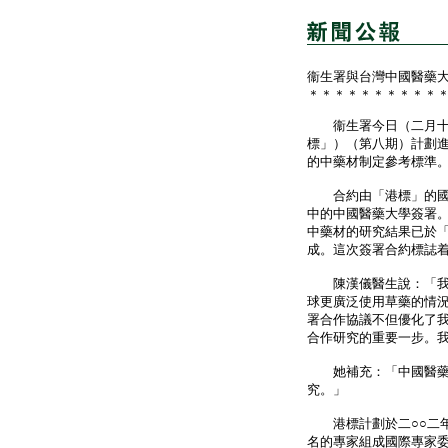
衞生署與台灣中國醫藥
＊＊＊＊＊＊＊＊＊＊
衞生署今日（二月十二
標」）（第八期）計劃
的中藥材制定參考標準
合約由「港標」的國際
中的中國醫藥大學簽署
中藥材的研究結果已於
成。這次簽署合約標誌
陳漢儀醫生說：「我很
球更廣泛使用草藥的情
署合作協議不但優化了
合作研究的重要一步。
她補充：「中國醫藥大
究。」
港標計劃於二○○二年
名的專家組成國際專家