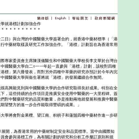
大學就港標計劃加強合作
＊＊＊＊＊＊＊＊＊＊＊
日）與台灣的中國醫藥大學簽署合約，就香港中藥材標準（「港
進行中藥材取樣及研究工作加強合作。「港標」計劃旨在為香港常用
。
專家委員會主席陳漢儀醫生和中國醫藥大學校長李文華於台灣台
。中國醫藥大學自二○一一年起一直參與「港標」計劃，該校對四種
「港標」第六冊發表，而對另外四種中草藥的研究亦預計於今年內完
着中國醫藥大學與衞生署將就「港標」的發展繼續合作無間。
高興能見到與中國醫藥大學的合作研究取得良好成果。特別在全
況下，這些持續的合作項目是推廣安全使用中醫藥的一大里程碑。簽
我們對中醫藥研究的品質和數量，亦是推動兩地就發展和推廣中醫藥
我期望雙方的進一步合作能取得豐碩的成果。」
學將會對金果欖、望江南、枳椇子和蓮鬚四種中藥材作進一步研
展開，為香港常用的中藥材制定安全和品質標準。當中由國際知
委員會參與港標工作，為有關計劃的研究和分析工作釐訂原則和規