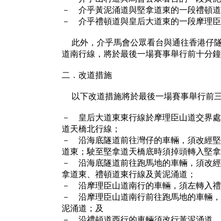
－ 介乎黃泥涌道與堅拿道東的一段禮頓道
－ 介乎禮頓道與皇后大道東的一段摩理臣
此外，介乎馬會公眾看台與通往香港仔隧
道南行線，將於最後一場賽事舉行前十分鐘
二．改道措施
以下改道措施將於最後一場賽事舉行前三
－ 皇后大道東東行線於摩理臣山道交界處
道天橋北行線；
－ 沿海底隧道前往灣仔的車輛，須改經堅
道東；駛至堅拿道天橋底時須掉頭轉入堅拿
－ 沿海底隧道前往跑馬地的車輛，須改經
拿道東、禮頓道東行線及黃泥涌道；
－ 沿摩理臣山道南行的車輛，須左轉入禮
－ 沿摩理臣山道南行前往跑馬地的車輛，
泥涌道；及
－ 沿禮頓道西行的車輛須改行黃泥涌道。