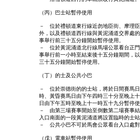
（丙）巴士站暫停使用
－ 位於禮頓道東行線近勿地臣街、摩理臣
外，以及禮頓道西行線與黃泥涌道交界處的
事舉行前三十五分鐘開始暫停使用。
－ 位於黃泥涌道北行線馬場公眾看台正門
事舉行前一小時至結束後十五分鐘期間，以
三十五分鐘開始暫停使用。
（丁）的士及公共小巴
－ 位於崇德街的的士站，將於日間賽馬日
時、黃昏賽馬日由下午四時三十分至晚上十
日由下午五時至晚上十一時五十九分暫停使
－ 由第三場賽事開始至倒數第二場賽事結
入口南面的一段黃泥涌道將設置臨時的士站
－ 公共小巴不可於馬會公眾看台入口處對
（戊）電車站暫停使用