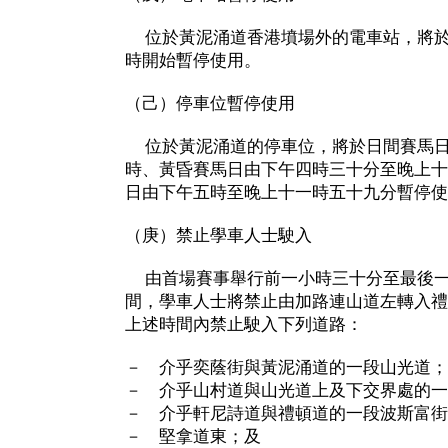
位於黃泥涌道香港墳場外的電車站，將於
時開始暫停使用。
（己）停車位暫停使用
位於黃泥涌道的停車位，將於日間賽馬日
時、黃昏賽馬日由下午四時三十分至晚上十
日由下午五時至晚上十一時五十九分暫停使
（庚）禁止學車人士駛入
由首場賽事舉行前一小時三十分至最後一
間，學車人士將禁止由加路連山道左轉入禮
上述時間內禁止駛入下列道路：
－ 介乎奕蔭街與黃泥涌道的一段山光道；
－ 介乎山村道與山光道上及下交界處的一
－ 介乎軒尼詩道與禮頓道的一段波斯富街
－ 堅拿道東；及