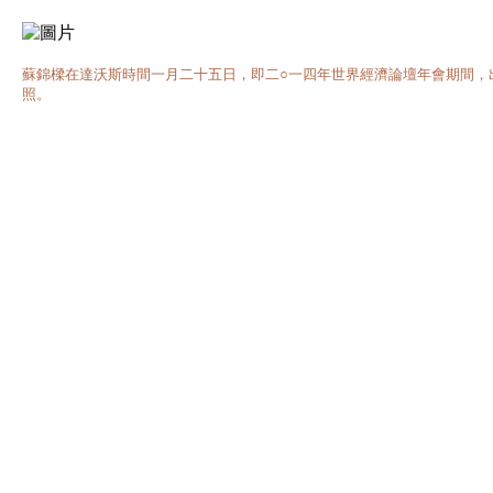
蘇錦樑在達沃斯時間一月二十五日，即二○一四年世界經濟論壇年會期間，
照。