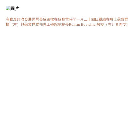
商務及經濟發展局局長蘇錦樑在蘇黎世時間一月二十四日繼續在瑞士蘇黎
樑（左）與蘇黎世聯邦理工學院副校長Roman Boutellier教授（右）會面交