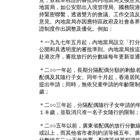
見，並就單程證的審批與內地當局交換意見
地當局，如公安部出入境管理局、國務院港
持緊密聯繫，透過雙方的會議、工作交流反
意見。內地當局亦因應特區政府及社會各界
證制度作出調整及優化。例如：
＊一九九七年五月起，內地當局設立「打分
公開和具透明度的審批準則。內地當局按這
赴港次序，審批放行的分數線每年更新並通
＊二○○一年起，長期分隔配偶分額的剩餘
配偶及其隨行子女。同年十月起，香港居民
提出申請；同時，無依兒童申請的年齡限制
歲；
＊二○○三年起，分隔配偶隨行子女申請的
１８歲，並取消只准一名子女隨行的限制；
＊二○○五年以前，廣東省配偶的放行分數
或以上，而其他省市者則約須等候五年。廣