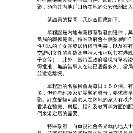
有有關機關製發的有效證件。因此，內地居
聚，須向其內地戶口所在地的公安機關出入
就議員的提問，我綜合回應如下。
單程證是內地有關機關製發的證件，其
當局的職權範圍。特區政府會在個案層面作
性居民的子女簽發居留權證明書，以及在有
交證明文件的真偽及申請人報稱與其在港親
子女等）。此外，當特區政府發現持單程證
得批准，無論當事人在港已居留多久，當局
並遣送離境。
單程證的名額目前為每日１５０個。有
多，但也有維護家庭團聚的聲音，要求盡早
聚。訂立配額可讓港人在內地的家人有秩序
香港在醫療、房屋、福利及教育等方面的配
們來港定居的需要。
特區政府一向重視社會各界就內地人士