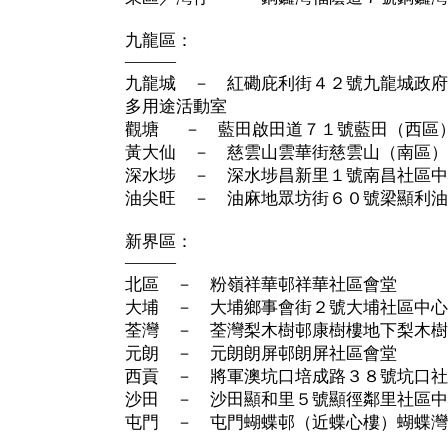
九龍區：
———
九龍城 － 紅磡庇利街４２號九龍城政府
多用途活動室
觀塘 － 藍田啟田道７１號藍田（西區
黃大仙 － 慈雲山雲華街慈雲山（南區）
深水埗 － 深水埗昌新里１號南昌社區中
油尖旺 － 油麻地眾坊街６０號梁顯利油
新界區：
———
北區 － 粉嶺祥華邨祥華社區會堂
大埔 － 大埔鄉事會街２號大埔社區中心
荃灣 － 荃灣梨木樹邨康樹樓地下梨木樹
元朗 － 元朗朗屏邨朗屏社區會堂
西貢 － 將軍澳坑口培成路３８號坑口社
沙田 － 沙田顯和里５號顯徑鄰里社區中
屯門 － 屯門蝴蝶邨（近蝶心樓）蝴蝶灣