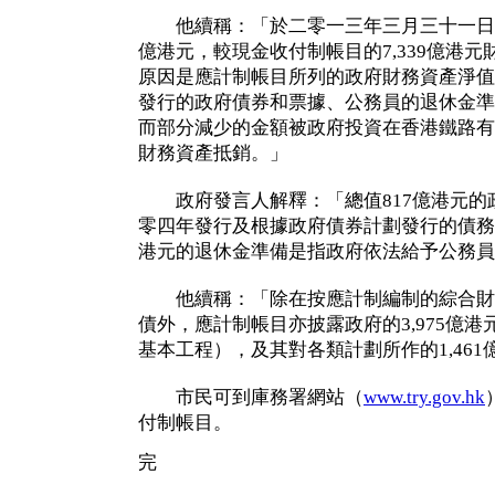
他續稱：「於二零一三年三月三十一日，政
億港元，較現金收付制帳目的7,339億港元財
原因是應計制帳目所列的政府財務資產淨值
發行的政府債券和票據、公務員的退休金準
而部分減少的金額被政府投資在香港鐵路有
財務資產抵銷。」
政府發言人解釋：「總值817億港元的
零四年發行及根據政府債券計劃發行的債務工
港元的退休金準備是指政府依法給予公務員
他續稱：「除在按應計制編制的綜合財
債外，應計制帳目亦披露政府的3,975億
基本工程），及其對各類計劃所作的1,46
市民可到庫務署網站（
www.try.gov.hk
付制帳目。
完