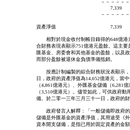
－－－－－－ －－
7,339 14,
－－－－－－ －－
資產淨值 7,339 14
相對於現金收付制帳目錄得的648億港
合財務表現表顯示751億港元盈餘。這主
匯基金、房委會和其他基金的盈餘，以及政
而部分盈餘被退休金負債準備抵銷。
按應計制編製的綜合財務狀況表顯示，
日，政府的資產淨值為14,652億港元，
（4,861億港元）、外匯基金儲備（6,28
（3,510億港元）。儘管如此，可供政府
備。於二零一三年三月三十一日，政府的財政
政府發言人解釋：「一般儲備即政府的
儲備是外匯基金的資產淨值，其用途受《外
資本開支儲備，是指已用於固定資產的金額