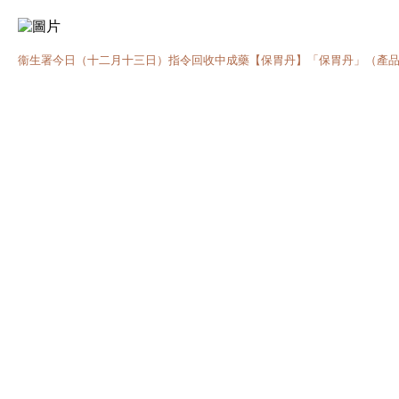
衞生署今日（十二月十三日）指令回收中成藥【保胃丹】「保胃丹」（產品及商