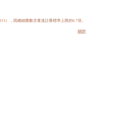
13），因總細菌數含量達註冊標準上限的6.7倍。
關閉