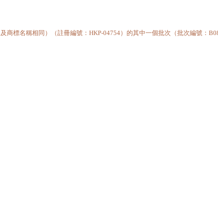
標名稱相同）（註冊編號：HKP-04754）的其中一個批次（批次編號：B08