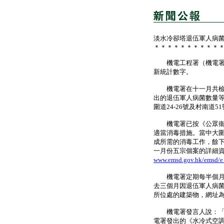
淡水冷卻塔退伍軍人病
＊＊＊＊＊＊＊＊＊＊
機電工程署（機電署）
新統計數字。
機電署在十一月共檢測
出的退伍軍人病菌數量等
圍道24-26號及村南道
機電署已按《公眾衞生
適當消毒措施。當中大圍
成所需的消毒工作，餘
一月份五宗個案的詳細
www.emsd.gov.hk/emsd/e
機電署定期每半個月在
去三個月因退伍軍人病
所位處的建築物，網址
機電署發言人說：「淡
電署發出的《水冷式空