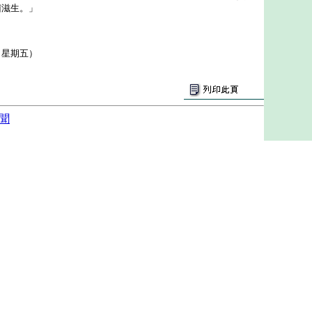
菌滋生。」
（星期五）
聞