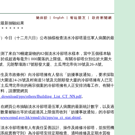
菌最新抽驗結果
＊＊＊＊＊＊＊
今日（十二月六日）公布抽樣檢查淡水冷卻塔退伍軍人病菌的最
了來自70幢建築物的82個淡水冷卻塔水樣本，當中五個樣本驗
於或超過每毫升1 000菌落的上限值。有關冷卻塔分別位於大圍大
51號、元朗擊壤路17號順發大廈、土瓜灣北帝街39號及26-A號。
及市政條例》向冷卻塔擁有人發出「妨擾事故通知」，要求採取
大圍道24-26號及村南道51號及元朗順發大廈的冷卻塔擁有人已完
下土瓜灣北帝街的兩宗個案的冷卻塔擁有人正安排消毒工作。有關十
資料，請瀏覽網頁
_download/pps/others/Building_List_CT_NN.pdf
。
網頁公布抽驗淡水冷卻塔退伍軍人病菌的最新統計數字，以及過
菌數量被驗出等於或超過其上限值而收到「妨擾事故通知」的冷卻塔
為
www.emsd.gov.hk/emsd/chi/pps/oa_ct_stat.shtml
。
水冷卻塔擁有人有責任妥善設計、操作及維修冷卻塔，並按照機
調系統實務守則》為冷卻塔安排定期檢查、適時維修及定期水質檢