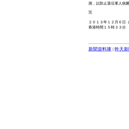
測，以防止退伍軍人病
完
２０１３年１２月６日
香港時間１５時３３分
新聞資料庫
|
昨天新