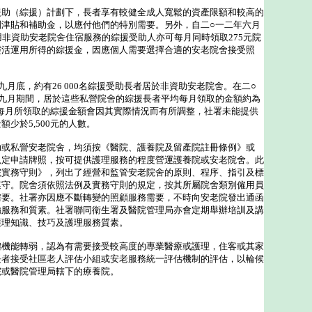
援助（綜援）計劃下，長者享有較健全成人寬鬆的資產限額和較高的
別津貼和補助金，以應付他們的特別需要。另外，自二○一二年六月
用非資助安老院舍住宿服務的綜援受助人亦可每月同時領取275元院
靈活運用所得的綜援金，因應個人需要選擇合適的安老院舍接受照
底，約有26 000名綜援受助長者居於非資助安老院舍。在二○
年九月期間，居於這些私營院舍的綜援長者平均每月領取的金額約為
長者每月所領取的綜援金額會因其實際情況而有所調整，社署未能提供
少於5,500元的人數。
助或私營安老院舍，均須按《醫院、護養院及留產院註冊條例》或
規定申請牌照，按可提供護理服務的程度營運護養院或安老院舍。此
院實務守則》，列出了經營和監管安老院舍的原則、程序、指引及標
遵守。院舍須依照法例及實務守則的規定，按其所屬院舍類別僱用員
需要。社署亦因應不斷轉變的照顧服務需要，不時向安老院發出通函
強服務和質素。社署聯同衞生署及醫院管理局亦會定期舉辦培訓及講
護理知識、技巧及護理服務質素。
能轉弱，認為有需要接受較高度的專業醫療或護理，住客或其家
長者接受社區老人評估小組或安老服務統一評估機制的評估，以輪候
院或醫院管理局轄下的療養院。