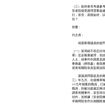
（三）政府會否考慮參
安老院接受護理需要超
行；若否，原因如何，
住？
答覆：
代主席：
就梁家傑議員的提問
（一）當局絕不容忍任
署）定必嚴肅處理，包
人士，就事件作調查及
事務處（牌照處）會因
巡查有關院舍及監察該
梁議員問題提及的兩宗
三）年九月。在接獲舉
○○九年個案的職員，已
職員，則被法庭裁定兩項
調查有關事件，並安排
信件，並根據《安老院條
求兩間院舍作出相關跟