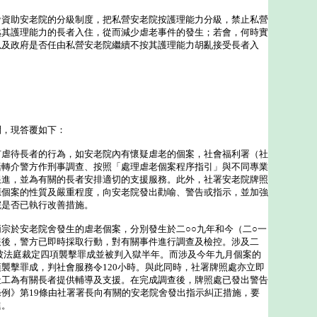
考資助安老院的分級制度，把私營安老院按護理能力分級，禁止私營
越其護理能力的長者入住，從而減少虐老事件的發生；若會，何時實
以及政府是否任由私營安老院繼續不按其護理能力胡亂接受長者入
，現答覆如下：
何虐待長者的行為，如安老院內有懷疑虐老的個案，社會福利署（社
括轉介警方作刑事調查、按照「處理虐老個案程序指引」與不同專業
跟進，並為有關的長者安排適切的支援服務。此外，社署安老院牌照
應個案的性質及嚴重程度，向安老院發出勸喻、警告或指示，並加強
院是否已執行改善措施。
於安老院舍發生的虐老個案，分別發生於二○○九年和今（二○一
報後，警方已即時採取行動，對有關事件進行調查及檢控。涉及二
被法庭裁定四項襲擊罪成並被判入獄半年。而涉及今年九月個案的
襲擊罪成，判社會服務令120小時。與此同時，社署牌照處亦立即
社工為有關長者提供輔導及支援。在完成調查後，牌照處已發出警告
例》第19條由社署署長向有關的安老院舍發出指示糾正措施，要
進。