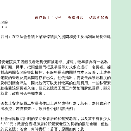
安老院
＊＊＊
日）在立法會會議上梁家傑議員的提問和勞工及福利局局長張建
安老院員工因餵長者吃糞便而被定罪。據報，較早前亦有一名私
掃帚打頭、拗手、把頭猛撞門框及掌摑等方式多次虐打一名長者。據
有對該兩間安老院提出檢控。有服務長者的團體向本人反映，上述事
安老院的管理及質素問題存在已久。他們指出，需要最高護理程度的
貼及特別膳食津貼，因此他們可以支付較高的住院費用。一些私營安
勉強接受該類長者入住，但安老院員工因工作繁忙而脾氣暴躁，部分
。就此，政府可否告知本會：
有否禁止安老院員工對長者作出上述的虐待行為；若有，為何政府至
提出檢控；若沒有禁止，政府會否修訂該法例；
合社會保障援助計劃的受助長者居於私營安老院，以及當中有多少人
5,500元；政府會否增加居於私營安老院的長者的援助金額，使他
佳的安老院；若會，何時實行；若否，原因如何；及