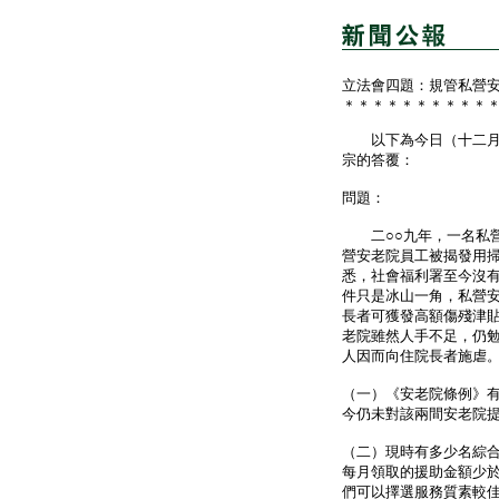
立法會四題：規管私營
＊＊＊＊＊＊＊＊＊＊
以下為今日（十二月四
宗的答覆：
問題：
二○○九年，一名私營
營安老院員工被揭發用
悉，社會福利署至今沒
件只是冰山一角，私營
長者可獲發高額傷殘津
老院雖然人手不足，仍
人因而向住院長者施虐
（一）《安老院條例》
今仍未對該兩間安老院
（二）現時有多少名綜
每月領取的援助金額少於
們可以擇選服務質素較