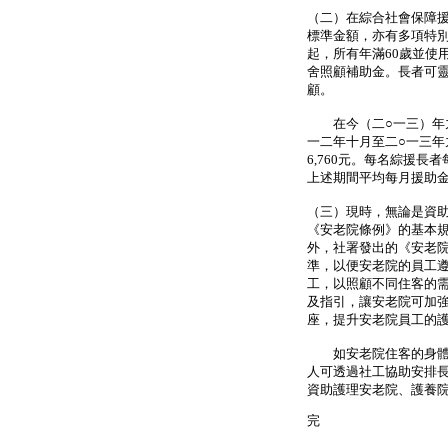
（二）在綜合社會保障
標準金額，亦有多項特
起，所有年滿60歲並使
舍照顧補助金。長者可
顧。
在今（二○一三）年九月
一二年十月至二○一三
6,760元。每名綜援
上述期間平均每月援助金額
（三）現時，無論是資
《安老院條例》的基本
外，社署發出的《安老
準，以便安老院的員工
工，以照顧不同住客的
及指引，讓安老院可加
座，提升安老院員工的
如安老院住客的身體機
人可透過社工協助安排
資助護理安老院、護養
完