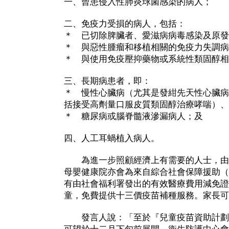
一、曾患侵入性肺炎球菌感染的病人；
二、免疫力受損的病人，包括：
＊ 已切除脾臟者、愛滋病病毒感染及原發
＊ 與惡性腫瘤和移植相關的免疫力失調病
＊ 與使用免疫壓抑藥物或系統性類固醇相
三、長期病患者，即：
＊ 慢性心臟病（尤其是發紺先天性心臟病
括接受高劑量口服皮質類固醇治療哮喘）、
＊ 糖尿病或腦脊髓液滲漏病人；及
四、人工耳蝸植入病人。
為進一步照顧經濟上有需要的人士，由
母嬰健康院亦會為來自綜合社會保障援助（
有由社會福利署發出的有效醫療費用減免證
童，免費提供十三價疫苗補種服務。家長可
發言人說：「至於『兒童疫苗資助計劃