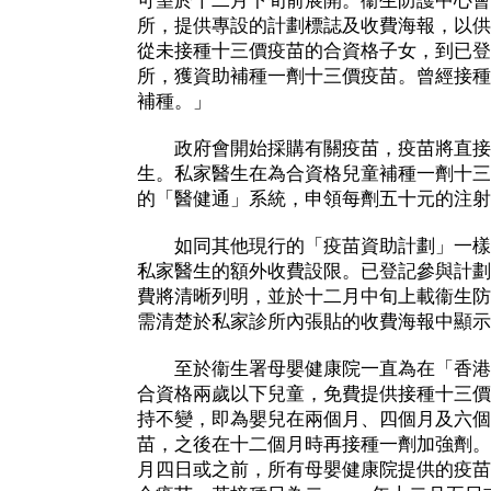
可望於十二月下旬前展開。衞生防護中心會
所，提供專設的計劃標誌及收費海報，以供
從未接種十三價疫苗的合資格子女，到已登
所，獲資助補種一劑十三價疫苗。曾經接種
補種。」
政府會開始採購有關疫苗，疫苗將直接
生。私家醫生在為合資格兒童補種一劑十三
的「醫健通」系統，申領每劑五十元的注射
如同其他現行的「疫苗資助計劃」一樣
私家醫生的額外收費設限。已登記參與計劃
費將清晰列明，並於十二月中旬上載衞生防
需清楚於私家診所內張貼的收費海報中顯示
至於衞生署母嬰健康院一直為在「香港
合資格兩歲以下兒童，免費提供接種十三價
持不變，即為嬰兒在兩個月、四個月及六個
苗，之後在十二個月時再接種一劑加強劑。
月四日或之前，所有母嬰健康院提供的疫苗