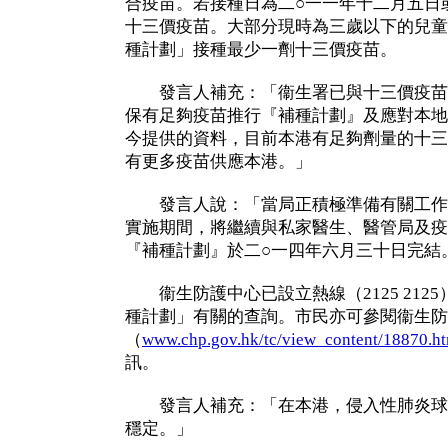
合疫苗。若接種日為二○一一年十二月五日
十三價疫苗。大部分現時為三歲以下的兒童
種計劃」接種最少一劑十三價疫苗。
發言人補充：「衞生署已與十三價疫苗
保有足夠疫苗推行『補種計劃』及應對本地
今提供的資料，目前本港有足夠劑量的十三
有更多疫苗供應本港。」
發言人說：「當局正積極準備有關工作
實施期間，將繼續與私家醫生、醫管局及疫
『補種計劃』於二○一四年六月三十日完結
衞生防護中心已設立熱線（2125 212
種計劃」有關的查詢。市民亦可參閱衞生防
（
www.chp.gov.hk/tc/view_content/18870.h
訊。
發言人補充：「在本港，侵入性肺炎球
穩定。」