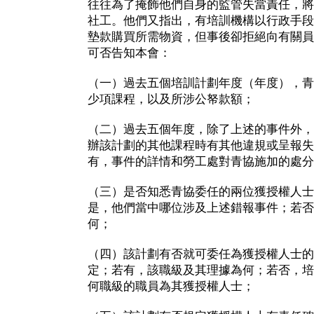
往往為了掩飾他們自身的監管失當責任，將
社工。他們又指出，有培訓機構以行政手段
墊款購買所需物資，但事後卻拒絕向有關員
可否告知本會：
（一）過去五個培訓計劃年度（年度），青
少項課程，以及所涉公帑款額；
（二）過去五個年度，除了上述的事件外，
辦該計劃的其他課程時有其他違規或呈報失
有，事件的詳情和勞工處對青協施加的處分
（三）是否知悉青協委任的兩位獲授權人士
是，他們當中哪位涉及上述錯報事件；若否
何；
（四）該計劃有否就可委任為獲授權人士的
定；若有，該職級及其理據為何；若否，培
何職級的職員為其獲授權人士；