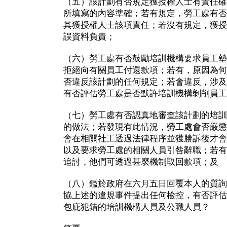
（五）該計劃有否規定獲授權人士有責任確
所填寫的內容準確；若有規定，勞工處有否
其獲授權人士該項責任；若沒有規定，獲授
誤資料負責；
（六）勞工處有否鼓勵培訓機構要求員工墊
拒絕向有關員工付還款項；若有，原因為何
否違反該計劃的任何規定；若會違反，涉及
有否評估勞工處是否默許培訓機構剝削員工
（七）勞工處有否認真地審查該計劃的培訓
的做法；若發現有此情況，勞工處會否嚴懲
會在相關社工透過法律程序並獲勝訴後才會
以及要求勞工處的相關人員引咎辭職；若有
追討，他們可透過甚麼機制取回款項；及
（八）鑑於政府在六月五日回覆本人的質詢
協上述的違規事件提出任何檢控，有否評估
包庇犯錯的培訓機構人員及公職人員？