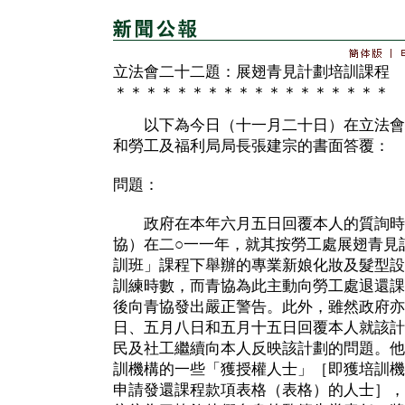
立法會二十二題：展翅青見計劃培訓課程
＊＊＊＊＊＊＊＊＊＊＊＊＊＊＊＊＊＊
以下為今日（十一月二十日）在立法會
和勞工及福利局局長張建宗的書面答覆：
問題：
政府在本年六月五日回覆本人的質詢時
協）在二○一一年，就其按勞工處展翅青見
訓班」課程下舉辦的專業新娘化妝及髮型設
訓練時數，而青協為此主動向勞工處退還課
後向青協發出嚴正警告。此外，雖然政府亦
日、五月八日和五月十五日回覆本人就該計
民及社工繼續向本人反映該計劃的問題。他
訓機構的一些「獲授權人士」［即獲培訓機
申請發還課程款項表格（表格）的人士］，