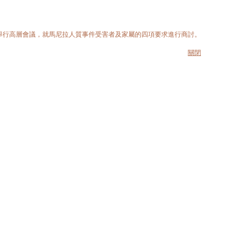
右一）舉行高層會議，就馬尼拉人質事件受害者及家屬的四項要求進行商討。
關閉