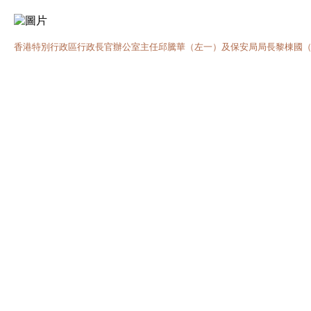
香港特別行政區行政長官辦公室主任邱騰華（左一）及保安局局長黎棟國（左二）