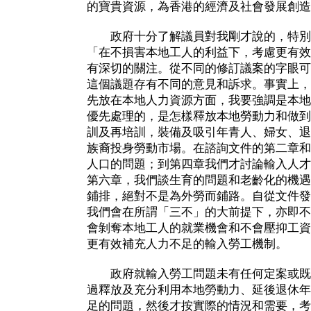
的寶貴資源，為香港的經濟及社會發展創造
政府十分了解議員對我剛才說的，特別
「在不損害本地工人的利益下，考慮更有效
有深切的關注。從不同的修訂議案的字眼可
這個議題存有不同的意見和訴求。事實上，
先放在本地人力資源方面，我要強調是本地
優先處理的，是怎樣釋放本地勞動力和做到
訓及再培訓，裝備及吸引年青人、婦女、退
族裔投身勞動市場。在諮詢文件的第二章和
人口的問題；到第四章我們才討論輸入人才
第六章，我們談生育的問題和老齡化的機遇
鋪排，絕對不是為外勞而鋪路。自從文件發
我們會在所謂「三不」的大前提下，亦即不
會剝奪本地工人的就業機會和不會壓抑工資
更有效補充人力不足的輸入勞工機制。
政府就輸入勞工問題未有任何定案或既
過釋放及充分利用本地勞動力、延後退休年
足的問題，然後才按實際的情況和需要，考