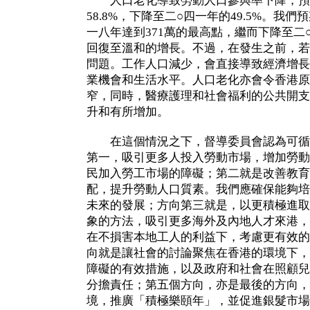
人口老化導致勞動人口參與率下降，預
58.8%，下降至二○四一年的49.5%。我
一八年達到371萬的最高點，繼而下降至二○
回復至溫和的增長。不過，在發生之前，若
問題。工作人口減少，會直接導致經濟增長
業機會和生活水平。人口老化亦會令香港原
窄，同時，醫療護理和社會福利的公共開支
升和有所增加。
在這個情況之下，督導委員會認為可循
第一，吸引更多人投入勞動市場，增加勞動
民加入勞工市場的障礙；第二就是改善教育
配，提升勞動人口質素。我們應確保能夠培
未來的發展；方向第三就是，以更積極進取
象的方法，吸引更多海外及內地人才來港，
在不損害本地工人的利益下，考慮更有效的
向就是讓社會的討論聚焦在香港的環境下，
障礙的有效措施，以及政府和社會在照顧兒
分擔責任；第五個方向，亦是最後的方向，
境，推廣「積極樂頤年」，並促進銀髮市場