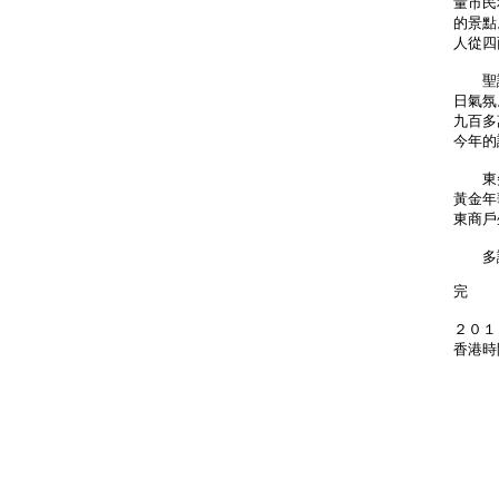
量市民
的景點
人從四
聖誕
日氣氛
九百多
今年的
東尖
黃金年
東商戶
多謝
完
２０１
香港時