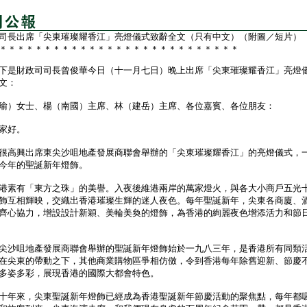
司長出席「尖東璀璨耀香江」亮燈儀式致辭全文（只有中文）（附圖／短片）
＊＊＊＊＊＊＊＊＊＊＊＊＊＊＊＊＊＊＊＊＊＊＊＊＊＊＊
是財政司司長曾俊華今日（十一月七日）晚上出席「尖東璀璨耀香江」亮燈
文：
瑜）女士、楊（南國）主席、林（建岳）主席、各位嘉賓、各位朋友：
好。
高興出席東尖沙咀地產發展商聯會舉辦的「尖東璀璨耀香江」的亮燈儀式，
今年的聖誕新年燈飾。
素有「東方之珠」的美譽。入夜後維港兩岸的萬家燈火，與各大小商戶五光
飾互相輝映，交織出香港璀璨生輝的迷人夜色。每年聖誕新年，尖東各商廈、
齊心協力，增設設計新穎、美輪美奐的燈飾，為香港的絢麗夜色增添活力和節
沙咀地產發展商聯會舉辦的聖誕新年燈飾始於一九八三年，是香港所有同類
在尖東的帶動之下，其他商業購物區爭相仿傚，令到香港每年除舊迎新、節慶
多姿多彩，展現香港的國際大都會特色。
年來，尖東聖誕新年燈飾已經成為香港聖誕新年節慶活動的聚焦點，每年都