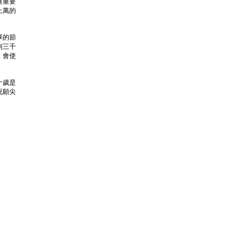
港重要
上萬的
厚的節
到三千
，會使
十歲是
祝願尖