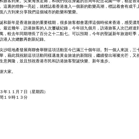
和旅客到來。尖東海濱走廊，和我們現在身處的百周年紀念花園一帶，都是香
。這裏的燈飾一亮起，就標誌着香港進入一個新的歡樂高潮，標誌着會有成千
面八方到來分享我們這個城市的歡樂和繁榮。
和新年是香港旅遊的重要檔期，很多旅客都會選擇這個時候來香港，感受濃
。最近幾年，訪港旅客的人次屢破紀錄，今年頭九個月，訪港旅客人次已經達
萬，較去年同期增長了百分之十二點七。可以預期，今年的聖誕新年旅遊旺季
訪港人次總數再創新紀錄。
沙咀地產發展商聯會舉辦這項活動至今已滿三十個年頭。對一個人來說，三
華，藉此我祝願這項活動同樣邁進黃金旅途的新階段，繼續發出璀璨光芒，又
生意興隆，並且預祝香港市民和訪港旅客聖誕快樂、新年進步。
大家。
３年１１月７日（星期四）
間１９時１３分