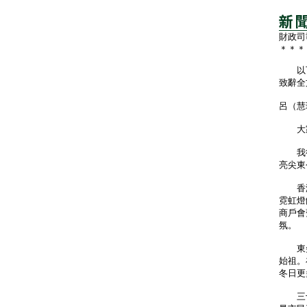
財政司
＊＊＊
以下
致辭全
呂（慧
大家
我很
亮尖東
香港
霓虹燈
商戶會
氛。
東尖
始祖。
冬日更
三十