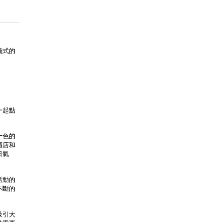
儀式的
一起點
十色的
酒店和
日氣
活動的
不斷的
吸引大