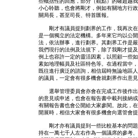
些概括性的回應，部分（觀點）的確超越我
小心聆聽，也會將剛才，例如有關地方行政
關局長，甚至司長、特首匯報。
剛才有議員提到劃界的工作，我再次在
是一個獨立的法定機構。多年來它均以公開
法，依法辦事，進行劃界。其劃界工作是嚴
我們現行的法例及法規下，除了我剛才提及
例上也容許一定的靈活因素，以照顧一些如
素如地理幅員及社區特色等。在過程當中，
既往進行廣泛的諮詢，相信屆時無論地區人
的議員，一定會有很多機會就劃界作出意見
選舉管理委員會亦會在完成工作後作出
的意見或申述，也會在報告書中載列接納或
有關報告書也會公開給大家參閱。故此，在
開展時，相信大家會有很多機會向選管會提
剛才亦有議員提到一些比較基本的問題
持在一萬七千人左右作為一個議席的參考、