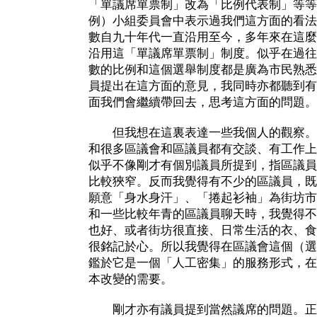
「單議席單票制」改為「比例代表制」等等
例）小組委員會中表示過我們這方面的看法
數自九十年代一直沿用至今，多年來在這麼
沿用這「單議席單票制」制度。似乎在過往
數的比例和這個選舉制度都是廣為市民熟悉
員提出在這方面的意見，我同時亦都聽到有
面我們會繼續帶回去，思考這方面的問題。
但我想在這裏表達一些我個人的觀察。
和很多區議會和區議員都有交談、有工作上
似乎不像剛才有個別議員所提到，指區議員
比較狹窄。反而我覺得有不少的區議員，既
願意「身水身汗」、「捲起衫袖」為街坊市
和一些比較年青的區議員聊天時，我覺得不
也好、或者街坊很直接、日常生活的衣、食
很銘記於心。所以我覺得在區議會這個（選
鑑於它是一個「人工密集」的服務形式，在
本改變的需要。
剛才亦有議員提到當然議席的問題。正