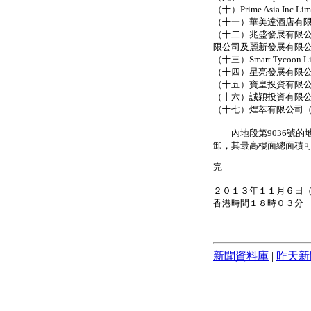
（十）Prime Asia Inc Lim
（十一）華美達酒店有
（十二）兆盛發展有限公司（信
限公司及麗新發展有限
（十三）Smart Tycoon Lim
（十四）星亮發展有限
（十五）寶皇投資有限
（十六）誠穎投資有限
（十七）煌萃有限公司
內地段第9036號的地
卸，其最高樓面總面積可達
完
２０１３年１１月６日
香港時間１８時０３分
新聞資料庫
|
昨天新