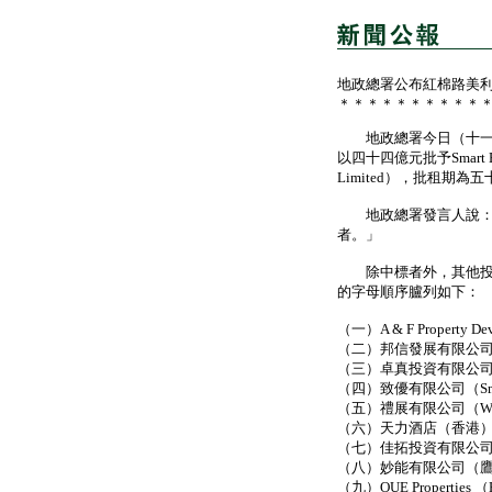
地政總署公布紅棉路美
＊＊＊＊＊＊＊＊＊＊
地政總署今日（十一月
以四十四億元批予Smart Event
Limited），批租期為
地政總署發言人說：「
者。」
除中標者外，其他投標
的字母順序臚列如下：
（一）A & F Property Dev
（二）邦信發展有限公
（三）卓真投資有限公司（Regal H
（四）致優有限公司（Smart 
（五）禮展有限公司（Wiseto
（六）天力酒店（香港
（七）佳拓投資有限公
（八）妙能有限公司（
（九）OUE Properties （H