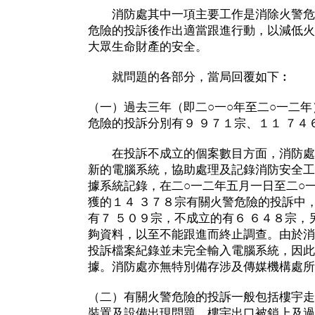
消防處其中一項主要工作是消除火警危
危險的投訴後作出適當跟進行動，以減低火
大眾生命財產的安全。
就問題的各部分，當局回覆如下︰
（一）過去三年（即二○一○年至二○一二
危險的投訴分別有９ ９７１宗、１１ ７４
在投訴不成立的個案數目方面，消防處自
新的電腦系統，協助處理及記錄消防安全工
據系統記錄，在二○一二年五月一日至二○
獲的１４ ３７８宗有關火警危險的投訴中
有７ ５０９宗，不成立的有６ ６４８宗
夠資料，以至不能跟進而終止調查。由於消
投訴檔案紀錄並未完全輸入電腦系統，因此
據。消防處亦無特別備存涉及傳媒機構處所
（二）有關火警危險的投訴一般包括樓宇走
裝置及設備出現問題、樓宇出口被鎖上及過