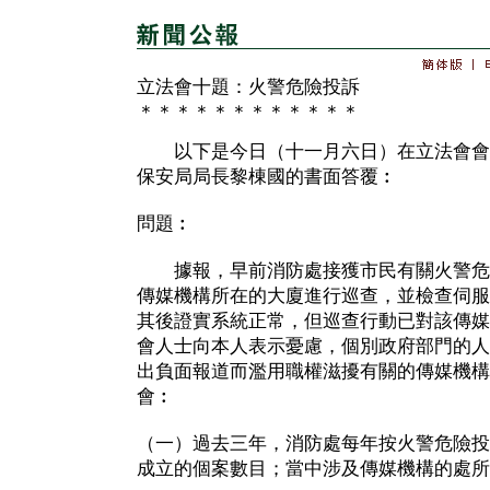
立法會十題：火警危險投訴
＊＊＊＊＊＊＊＊＊＊＊＊
以下是今日（十一月六日）在立法會會
保安局局長黎棟國的書面答覆︰
問題︰
據報，早前消防處接獲市民有關火警危
傳媒機構所在的大廈進行巡查，並檢查伺服
其後證實系統正常，但巡查行動已對該傳媒
會人士向本人表示憂慮，個別政府部門的人
出負面報道而濫用職權滋擾有關的傳媒機構
會︰
（一）過去三年，消防處每年按火警危險投
成立的個案數目；當中涉及傳媒機構的處所