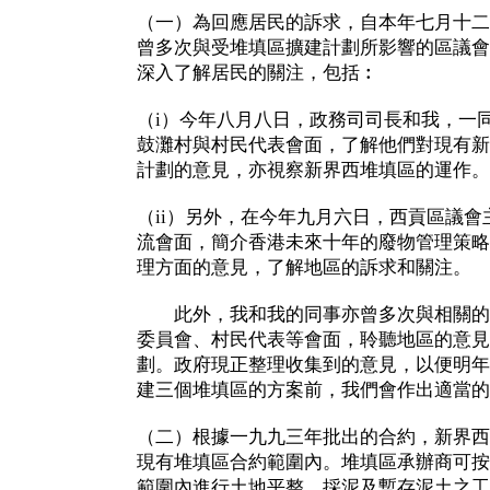
（一）為回應居民的訴求，自本年七月十二
曾多次與受堆填區擴建計劃所影響的區議會
深入了解居民的關注，包括︰
（i）今年八月八日，政務司司長和我，一
鼓灘村與村民代表會面，了解他們對現有新
計劃的意見，亦視察新界西堆填區的運作。
（ii）另外，在今年九月六日，西貢區議
流會面，簡介香港未來十年的廢物管理策略
理方面的意見，了解地區的訴求和關注。
此外，我和我的同事亦曾多次與相關的
委員會、村民代表等會面，聆聽地區的意見
劃。政府現正整理收集到的意見，以便明年
建三個堆填區的方案前，我們會作出適當的
（二）根據一九九三年批出的合約，新界西
現有堆填區合約範圍內。堆填區承辦商可按
範圍內進行土地平整、採泥及暫存泥土之工