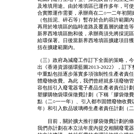
及堆填用途。由於堆填區已運作多年，可使
合實際運作需要，承辦商在二○一二年初開
（包括泥、碎石等）暫存於合約容許範圍內
再用於堆填區的臨時道路及覆蓋層的建造等
新界西堆填區飽和後，承辦商須先將採泥區
給環保署。日後當新界西堆填區擴建項目獲
括在擴建範圍內。
（三）政府為減廢工作訂下全面的策略，今
出《香港資源循環藍圖2013-2022》，
中重點包括逐步落實多項強制性生產者責任
體廢物收費。為此，我們曾經就多項廢物管
容包括引入廢電器電子產品生產者責任計劃
塑膠購物袋環保徵費計劃（下稱「膠袋徵費
點（二○一一年）、引入都巿固體廢物收費
年）和引入飲品玻璃樽生產者責任計劃（二
目前，關於擴大推行膠袋徵費計劃的條
我們亦計劃在本立法年度內提交相關廢電器