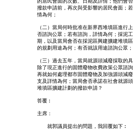
的居民會面的次數、日期及詳情；他們會否
撥款申請前，再次與受影響的居民會面；若
情為何；
（二）當局何時批准在新界西堆填區進行上
否諮詢公眾；若有諮詢，詳情為何；採泥工
期，以及當局會否在採泥區興建擴建堆填區
的規劃用途為何；有否就該用途諮詢公眾；
（三）過去五年，當局就源頭減廢採取的具
除了現正進行的固體廢物收費政策公眾諮詢
再就如何處理都市固體廢物及加強源頭減廢
支及詳情為何；當局會否承諾在社會就源頭
堆填區擴建計劃的撥款申請？
答覆︰
主席：
就郭議員提出的問題，我回覆如下︰